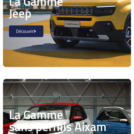
La Gamme
Jeep
Découvrir
La Gamme
sans permis Aixam