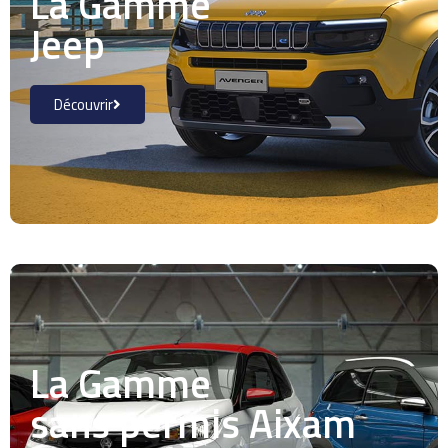
La Gamme
Jeep
Découvrir
La Gamme
sans permis Aixam