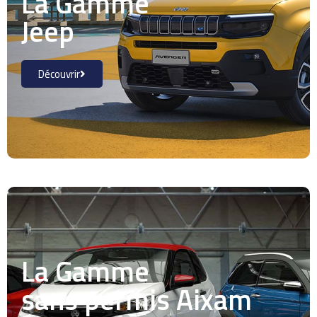
La Gamme
Jeep
Découvrir
La Gamme
sans permis Aixam