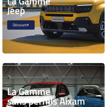
La Gamme
Jeep
Découvrir
La Gamme
sans permis Aixam