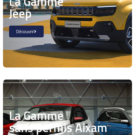
La Gamme
Jeep
Découvrir
La Gamme
sans permis Aixam