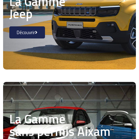
La Gamme
Jeep
Découvrir
La Gamme
sans permis Aixam