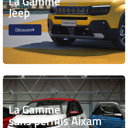
La Gamme
Jeep
Découvrir
La Gamme
sans permis Aixam