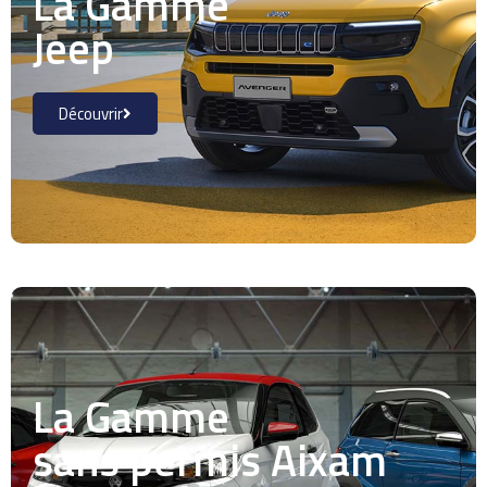
La Gamme
Jeep
Découvrir
La Gamme
sans permis Aixam